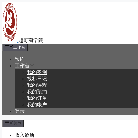
跳
至
内
容
工作台
预约
工作台
我的案例
投标日记
我的课程
我的预约
我的订单
我的帐户
登录
菜单
收入诊断