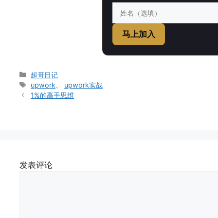
马上加入
分
超哥日记
类
标
upwork
、
upwork实战
签
1%的高手思维
发表评论
评
论