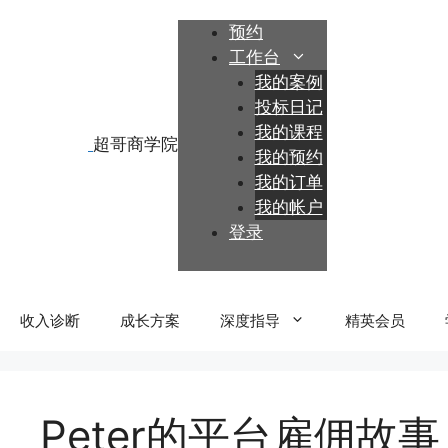
跳
预约
至
工作台
内
我的案例
容
投标日记
我的课程
我的预约
我的订单
我的帐户
登录
收入诊断
成长方案
深度指导
精英会员
Peter的平台雇佣故事