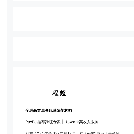
程 超
全球高客单变现系统架构师
PayPal推荐跨境专家 | Upwork高收入教练
拥有 20 余年全球化实战积淀，专注研究“自由且高盈利”