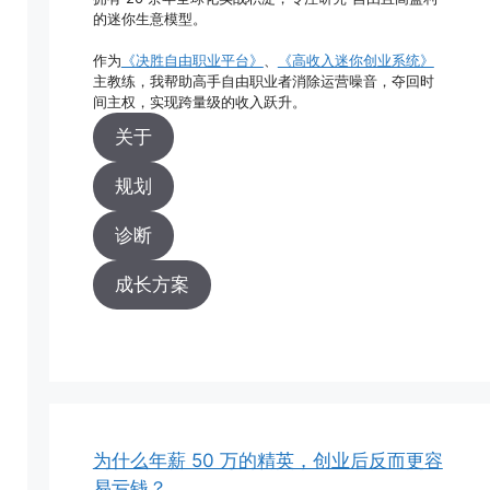
的迷你生意模型。
作为
《决胜自由职业平台》
、
《高收入迷你创业系统》
主教练，我帮助高手自由职业者消除运营噪音，夺回时
间主权，实现跨量级的收入跃升。
关于
规划
诊断
成长方案
为什么年薪 50 万的精英，创业后反而更容
易亏钱？