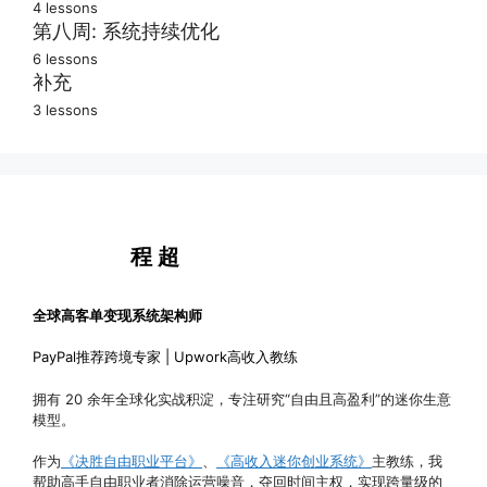
4 lessons
搭建高效迷你系统
第八周: 系统持续优化
6 lessons
不断增长持续收入
建设你的独立网站
补充
3 lessons
快速增长营销策略
销售转化推动策略
有效控制咨询时长
如何保证充足时间
持续产出价值内容
如何获得精彩证言
自由轻松少走弯路
可持续收费的生意
程 超
高利润的服务套餐
全力以赴实现飞跃
全球高客单变现系统架构师
PayPal推荐跨境专家 | Upwork高收入教练
拥有 20 余年全球化实战积淀，专注研究“自由且高盈利”的迷你生意
模型。
作为
《决胜自由职业平台》
、
《高收入迷你创业系统》
主教练，我
帮助高手自由职业者消除运营噪音，夺回时间主权，实现跨量级的