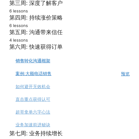
持续动力保持高效
如何选择目标市场
第三周: 深度了解客户
6 lessons
如何选择赚钱机会
快速测试市场潜力
顶级销售员的秘密
第四周: 持续涨价策略
6 lessons
101个赚钱的生意机会
搜集信息筛选客户
从免费到付费客户
你的定价策略选择
第五周: 沟通带来信任
选定你的创业方向
4 lessons
高价值市场的细分
如何让价值感更高
掌握业务发展节奏
向新客户有效推介
第六周: 快速获得订单
你的迷你事业蓝图
快速获得早期客户
调查对手理解客户
持续提升你的价格
化解客户反对意见
销售转化沟通框架
富有吸引力的产品
持续告别低端客户
如何面对客户拒绝
案例:大额电话销售
预览
快速设计迷你产品
我比别人贵十多倍
沟通实战问题清单
如何避开无效机会
自由职业战略升级
直击重点获得认可
超哥拿单六字心法
业务加速前进秘诀
第七周: 业务持续增长