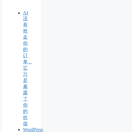
AI
没
有
抢
走
你
的
订
单，
它
只
是
暴
露
了
你
的
价
值
WordPress