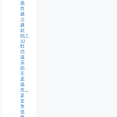
插
件
越
少
越
好
吗？
AI
时
代
该
买
的
不
是
插
件，
是
竞
争
优