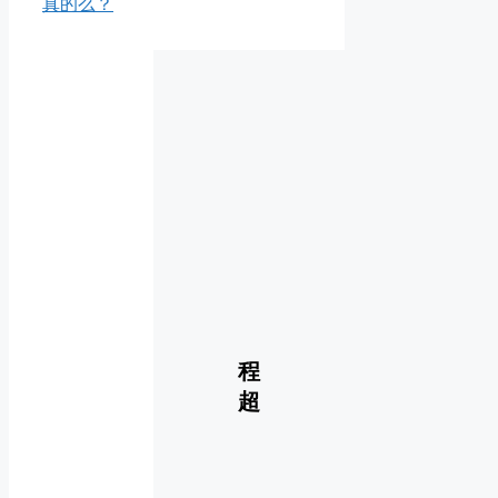
真的么？
程
超