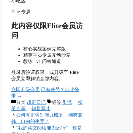
小吃区。
Elite 专属
此内容仅限Elite会员访
问
核心实战案例完整版
精英学员专属互动沙箱
教练 1v1 问答通道
登录后验证权限，或升级至
Elite
会员立即解锁全部内容。
立即升级会员
已有账号？点此登
录 →
分类
超哥日记
标签
引流
、
精
英专享
、
销售漏斗
如何真正告别朝九晚五，拥有赚
钱、自由的生意？
“我的英文阅读能力还行”，这是