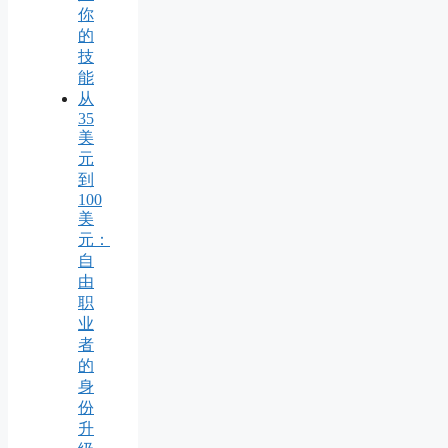
你
的
技
能
从
35
美
元
到
100
美
元：
自
由
职
业
者
的
身
份
升