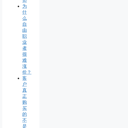
势
为
什
么
自
由
职
业
者
很
难
涨
价？
客
户
真
正
购
买
的
不
是