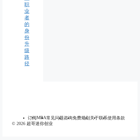
职
业
者
的
身
份
升
级
路
径
MBA
订阅
常见问题
咨询
免费规划
关于
联系
使用条款
© 2026 超哥迷你创业