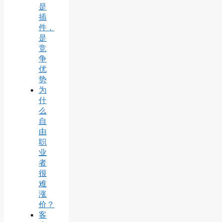
是
插
件，
是
竞
争
优
势
为
什
么
自
由
职
业
者
很
难
涨
价？
客