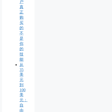
户
真
正
购
买
的
不
是
你
的
技
能
从
35
美
元
到
100
美
元：
自
由