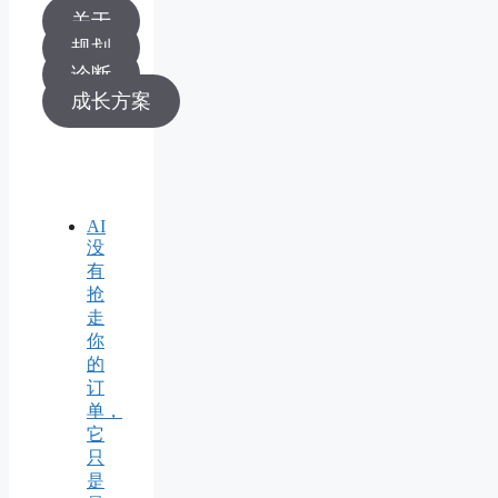
关于
规划
诊断
成长方案
AI
没
有
抢
走
你
的
订
单，
它
只
是