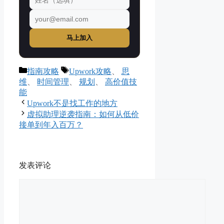
马上加入
分
标
指南攻略
Upwork攻略
、
思
类
签
维
、
时间管理
、
规划
、
高价值技
能
Upwork不是找工作的地方
虚拟助理逆袭指南：如何从低价
接单到年入百万？
发表评论
评
论