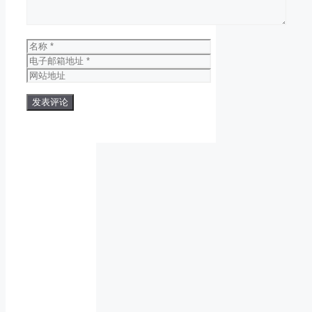
名
称
电
子
网
邮
站
箱
地
地
址
址