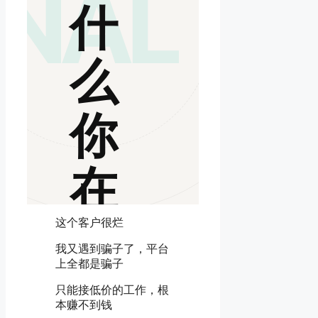
GNAL
什
么
你
在
Upwork
这个客户很烂
我又遇到骗子了，平台
上全都是骗子
赚
只能接低价的工作，根
本赚不到钱