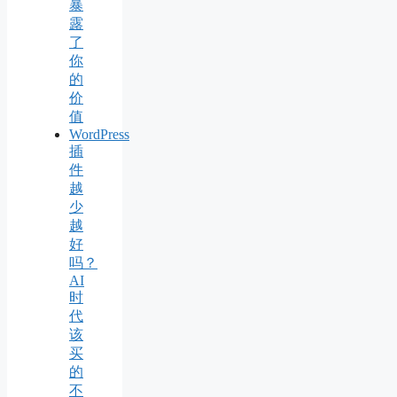
暴
露
了
你
的
价
值
WordPress
插
件
越
少
越
好
吗？
AI
时
代
该
买
的
不