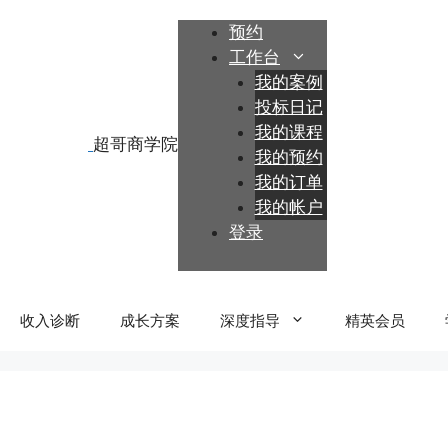
跳
预约
至
工作台
内
我的案例
容
投标日记
我的课程
我的预约
我的订单
我的帐户
登录
收入诊断
成长方案
深度指导
精英会员