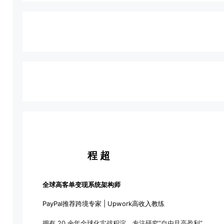
程 超
全球高客单变现系统架构师
PayPal推荐跨境专家 | Upwork高收入教练
拥有 20 余年全球化实战积淀，专注研究“自由且高盈利”