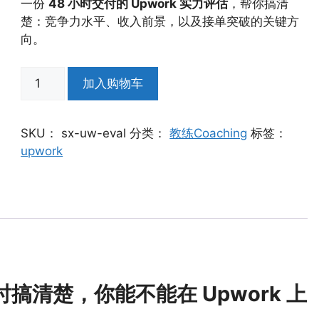
一份
48 小时交付的 Upwork 实力评估
，帮你搞清
楚：竞争力水平、收入前景，以及接单突破的关键方
向。
Upwork
加入购物车
实
力
快
SKU：
sx-uw-eval
分类：
教练Coaching
标签：
速
upwork
评
估
数
量
小时搞清楚，你能不能在 Upwork 上