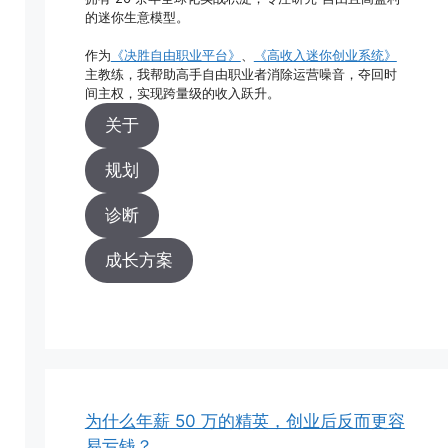
的迷你生意模型。
作为
《决胜自由职业平台》
、
《高收入迷你创业系统》
主教练，我帮助高手自由职业者消除运营噪音，夺回时
间主权，实现跨量级的收入跃升。
关于
规划
诊断
成长方案
为什么年薪 50 万的精英，创业后反而更容
易亏钱？