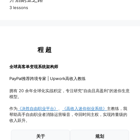
3 lessons
电商运营专家
修图师
博主
方向选择
市场调研专家
活动策划师
发展规划
IT顾问
才艺辅导
马上开始
跨境虚拟助理
程 超
表演者
跨境自由翻译
音乐家
全球高客单变现系统架构师
主持人
PayPal推荐跨境专家 | Upwork高收入教练
摄影师
拥有 20 余年全球化实战积淀，专注研究“自由且高盈利”的迷你生意
模型。
作为
《决胜自由职业平台》
、
《高收入迷你创业系统》
主教练，我
帮助高手自由职业者消除运营噪音，夺回时间主权，实现跨量级的
收入跃升。
关于
规划