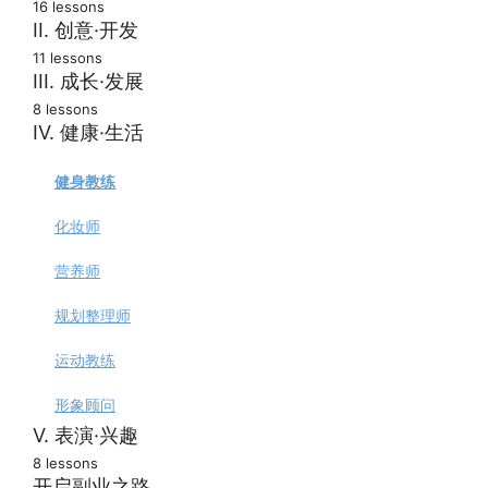
16 lessons
失败的创业者
社交媒体专家
II. 创意·开发
11 lessons
准备测试
文章写手
网页设计师
III. 成长·发展
8 lessons
超哥最佳副业排行榜
广告文案
插画师
写作指导
IV. 健康·生活
SEO专家
电商开发者
人生教练
健身教练
营销专家
平面设计师
演讲师
化妆师
网络广告专家
Presentation设计师
职业规划师
营养师
Email营销专家
App开发者
财务咨询师
规划整理师
业务拓展经理
网站开发者
英语老师（外语老师）
运动教练
专业软件顾问
视频编辑师
补课老师
形象顾问
跨境采购代理
V. 表演·兴趣
建筑师
培训师
8 lessons
法律顾问
室内设计师
在线社群组织者
开启副业之路