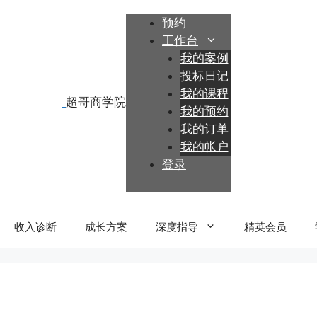
跳
预约
至
工作台
内
我的案例
容
投标日记
我的课程
我的预约
我的订单
我的帐户
登录
收入诊断
成长方案
深度指导
精英会员