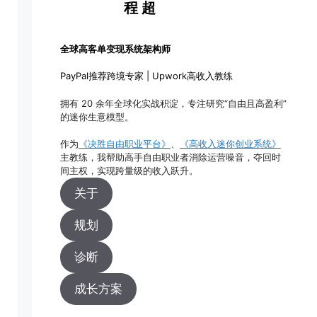
程 超
全球高客单变现系统架构师
PayPal推荐跨境专家 | Upwork高收入教练
拥有 20 余年全球化实战积淀，专注研究“自由且高盈利”
的迷你生意模型。
作为
《决胜自由职业平台》
、
《高收入迷你创业系统》
主教练，我帮助高手自由职业者消除运营噪音，夺回时
间主权，实现跨量级的收入跃升。
关于
规划
诊断
成长方案