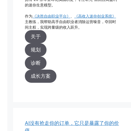
的迷你生意模型。
作为
《决胜自由职业平台》
、
《高收入迷你创业系统》
主教练，我帮助高手自由职业者消除运营噪音，夺回时
间主权，实现跨量级的收入跃升。
关于
规划
诊断
成长方案
AI没有抢走你的订单，它只是暴露了你的价
值