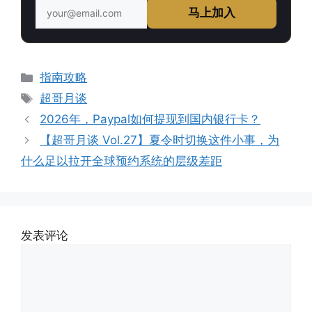
马上加入
分
指南攻略
类
标
超哥月谈
签
2026年，Paypal如何提现到国内银行卡？
【超哥月谈 Vol.27】夏令时切换这件小事，为
什么足以拉开全球预约系统的层级差距
发表评论
评
论