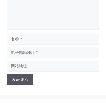
名
称
电
子
邮
网
箱
站
地
地
址
址