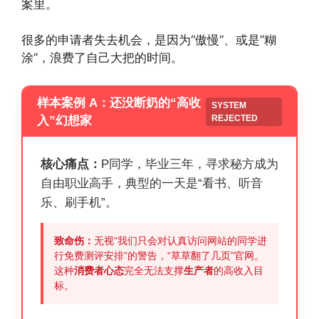
案里。
很多的申请者失去机会，是因为“傲慢”、或是”糊
涂”，浪费了自己大把的时间。
样本案例 A：还没断奶的“高收
SYSTEM
REJECTED
入”幻想家
核心痛点：
P同学，毕业三年，寻求秘方成为
自由职业高手，典型的一天是“看书、听音
乐、刷手机”。
致命伤：
无视“我们只会对认真访问网站的同学进
行免费测评安排”的警告，“草草翻了几页”官网。
这种
消费者心态
完全无法支撑
生产者
的高收入目
标。