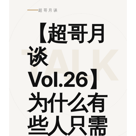
超哥月谈
【超哥月
TALK
谈
Vol.26】
为什么有
些人只需