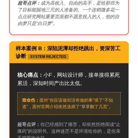
超哥点评：
成为高收入、自由的高手，是给那些为
了目标能掘地三尺的人准备的。一个连稍微多花一
点点研究网站重要页面都不愿意投入的人，他的自
由梦只是“白日梦”。
样本案例 B：深陷泥潭却拒绝跳出，资深苦工
诊断
SYSTEM REJECTED
核心痛点：
小F，网站设计师，接单接得累死
累活，深知时间产出比太低。
致命伤：
面对“你应该做却没有做的事”填了“不知
道”，面对官网介绍依然选择了“草草翻了几页”。
超哥点评：
你已经感到了痛苦，却依然拒绝阅读“止
痛药”的说明书。这种迷茫不是环境给你的，是你亲
手挖掘的大坑。