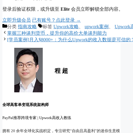
登录后验证权限，或升级至
Elite
会员立即解锁全部内容。
立即升级会员
已有账号？点此登录 →
分类
指南攻略
标签
Upwork攻略
、
upwork案例
、
Upwor
掌握三种谈判货币，提升你的高价大单谈判能力
[学员案例]月入$8000+：为什么Upwork的收入数据是可信的
程 超
全球高客单变现系统架构师
PayPal推荐跨境专家 | Upwork高收入教练
拥有 20 余年全球化实战积淀，专注研究“自由且高盈利”的迷你生意模