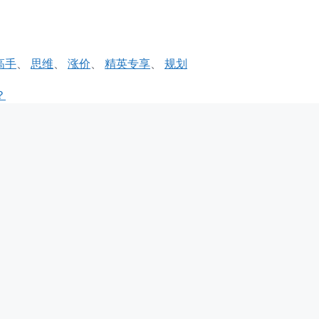
k高手
、
思维
、
涨价
、
精英专享
、
规划
？