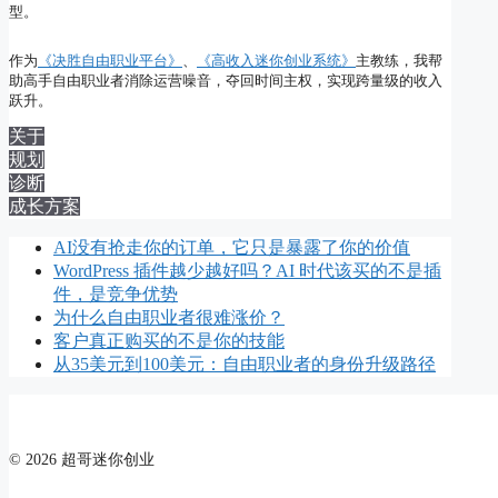
型。
作为
《决胜自由职业平台》
、
《高收入迷你创业系统》
主教练，我帮
助高手自由职业者消除运营噪音，夺回时间主权，实现跨量级的收入
跃升。
关于
规划
诊断
成长方案
AI没有抢走你的订单，它只是暴露了你的价值
WordPress 插件越少越好吗？AI 时代该买的不是插
件，是竞争优势
为什么自由职业者很难涨价？
客户真正购买的不是你的技能
从35美元到100美元：自由职业者的身份升级路径
© 2026 超哥迷你创业