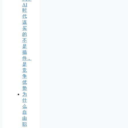
AI
时
代
该
买
的
不
是
插
件，
是
竞
争
优
势
为
什
么
自
由
职