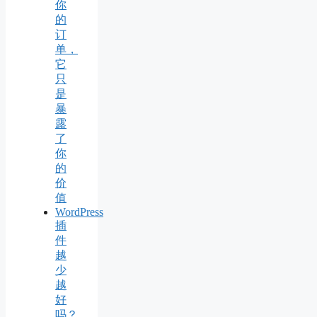
你
的
订
单，
它
只
是
暴
露
了
你
的
价
值
WordPress
插
件
越
少
越
好
吗？