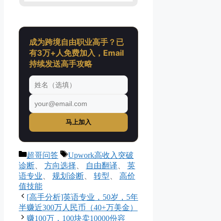
成为跨境自由职业高手？已
有3万+人免费加入，Email
持续发送高手攻略
马上加入
分
标
超哥问答
Upwork高收入突破
类
签
诊断
、
方向选择
、
自由翻译
、
英
语专业
、
规划诊断
、
转型
、
高价
值技能
[高手分析]英语专业，50岁，5年
半赚近300万人民币（40+万美金）
赚100万，100块卖10000份容