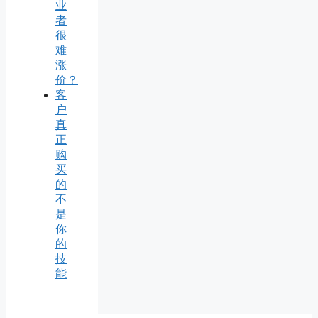
业
者
很
难
涨
价？
客
户
真
正
购
买
的
不
是
你
的
技
能