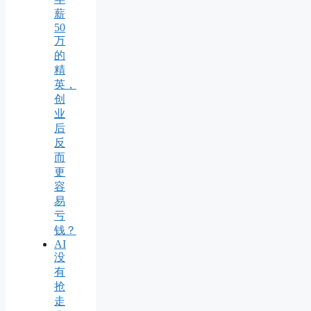
薪
50
万
的
精
英，
创
业
后
反
而
更
容
易
亏
钱？
AI
没
有
抢
走