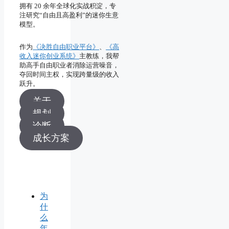
拥有 20 余年全球化实战积淀，专
注研究“自由且高盈利”的迷你生意
模型。
作为
《决胜自由职业平台》
、
《高
收入迷你创业系统》
主教练，我帮
助高手自由职业者消除运营噪音，
夺回时间主权，实现跨量级的收入
跃升。
关于
规划
诊断
成长方案
为
什
么
年