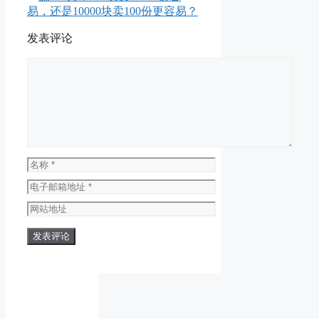
易，还是10000块卖100份更容易？
发表评论
评
论
名
称
电
子
网
邮
站
箱
地
地
址
址