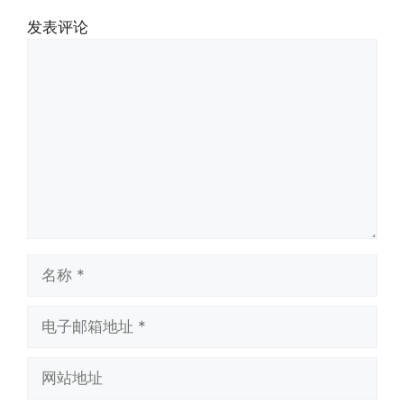
发表评论
评
论
名
称
电
子
邮
网
箱
站