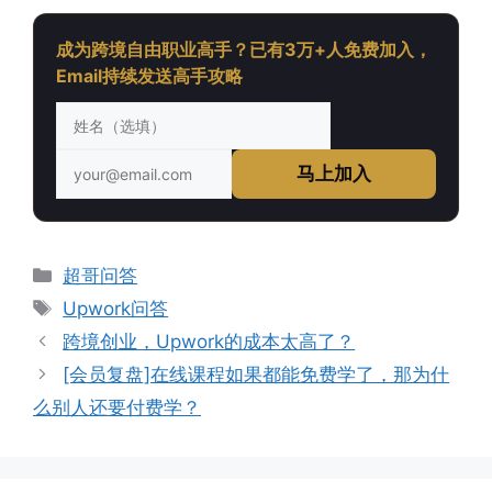
成为跨境自由职业高手？已有3万+人免费加入，
Email持续发送高手攻略
马上加入
分
超哥问答
类
标
Upwork问答
签
跨境创业，Upwork的成本太高了？
[会员复盘]在线课程如果都能免费学了，那为什
么别人还要付费学？