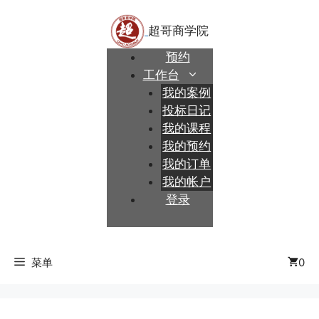
跳
至
内
预约
容
工作台
我的案例
投标日记
我的课程
我的预约
我的订单
我的帐户
登录
菜单
0