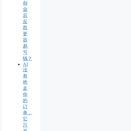
创
业
后
反
而
更
容
易
亏
钱？
AI
没
有
抢
走
你
的
订
单，
它
只