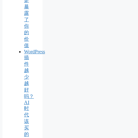
是
暴
露
了
你
的
价
值
WordPress
插
件
越
少
越
好
吗？
AI
时
代
该
买
的