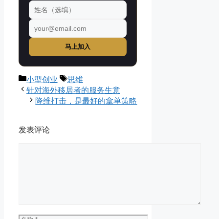
马上加入
分
标
小型创业
思维
类
签
针对海外移居者的服务生意
降维打击，是最好的拿单策略
发表评论
评
论
名