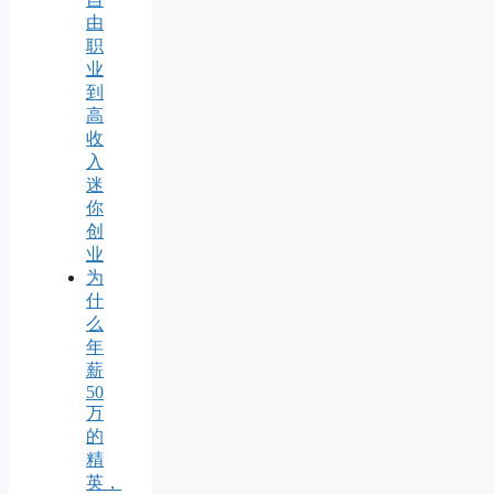
由
职
业
到
高
收
入
迷
你
创
业
为
什
么
年
薪
50
万
的
精
英，