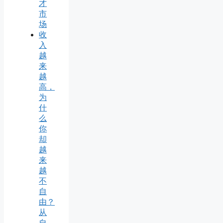
才
市
场
收
入
越
来
越
高，
为
什
么
你
却
越
来
越
不
自
由？
从
自