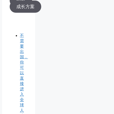
诊断
成长方案
不
需
要
出
国，
你
可
以
直
接
进
入
全
球
人