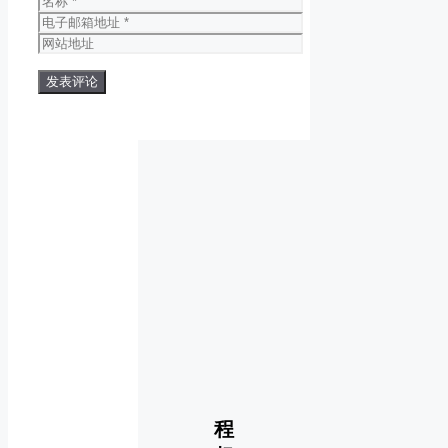
称
电
子
网
邮
站
箱
地
地
址
址
程