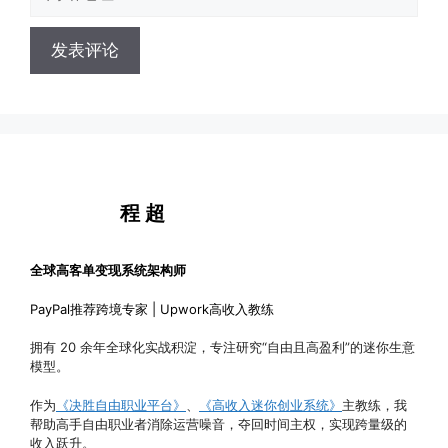
站
地
地
址
址
程 超
全球高客单变现系统架构师
PayPal推荐跨境专家 | Upwork高收入教练
拥有 20 余年全球化实战积淀，专注研究“自由且高盈利”的迷你生意
模型。
作为
《决胜自由职业平台》
、
《高收入迷你创业系统》
主教练，我
帮助高手自由职业者消除运营噪音，夺回时间主权，实现跨量级的
收入跃升。