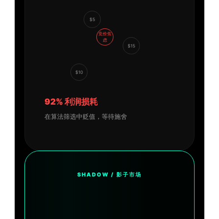
$5
竞价焦
虑
$15
$10
92% 利润损耗
在算法筛选中贬值，等待施舍
SHADOW / 影子市场