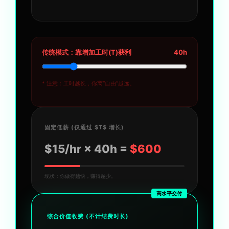
传统模式：靠增加工时(T)获利
40h
* 注意：工时越长，你离“自由”越远。
固定低薪 (仅通过 $T$ 增长)
$15/hr ×
40
h =
$
600
现状：你做得越快，赚得越少。
高水平交付
综合价值收费 (不计结费时长)