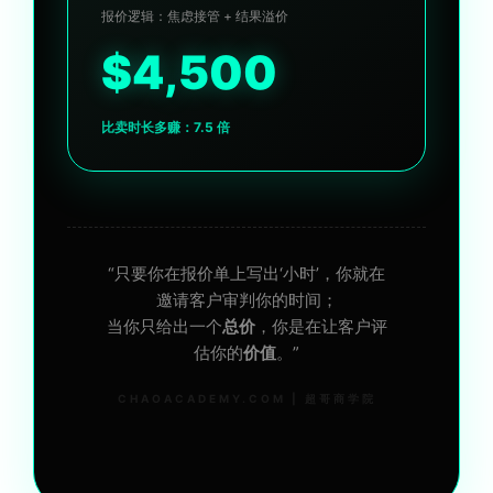
报价逻辑：焦虑接管 + 结果溢价
$
4,500
比卖时长多赚：
7.5
倍
“只要你在报价单上写出‘小时’，你就在
邀请客户审判你的时间；
当你只给出一个
总价
，你是在让客户评
估你的
价值
。”
CHAOACADEMY.COM | 超哥商学院