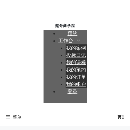
跳
至
内
容
预约
工作台
我的案例
投标日记
我的课程
我的预约
我的订单
我的帐户
登录
菜单
0