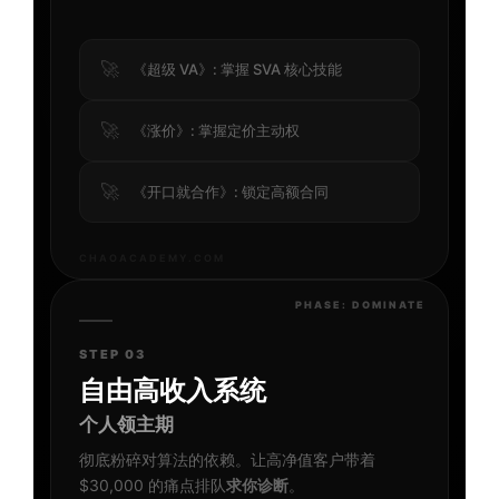
🚀
《超级 VA》: 掌握 SVA 核心技能
🚀
《涨价》: 掌握定价主动权
🚀
《开口就合作》: 锁定高额合同
CHAOACADEMY.COM
PHASE: DOMINATE
STEP 03
自由高收入系统
个人领主期
彻底粉碎对算法的依赖。让高净值客户带着
$30,000 的痛点排队
求你诊断
。