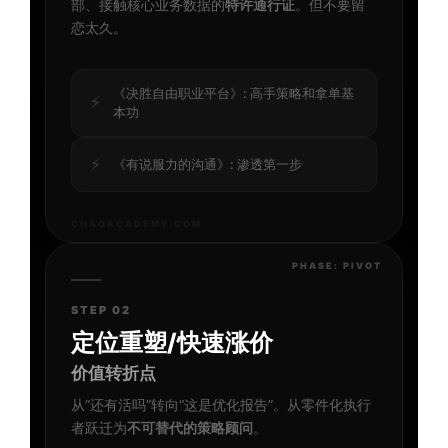
部、接触核心业务数据的
特许通行证
。但不要留
恋太久。
《决胜自由职业平台》: 高手策略和拿单基
⚡
本功
⚡
《有说服力的沟通》: 渗透第一步
CHAOACADEMY.COM
PHASE: PIVOT
STEP 02
定位重塑/快速涨价
价值转折点
从“还有活吗”转向“这是优化报告”。从零件化执行
者跃迁为
不可替代的策略顾问
。