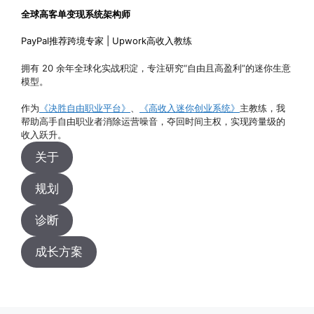
全球高客单变现系统架构师
PayPal推荐跨境专家 | Upwork高收入教练
拥有 20 余年全球化实战积淀，专注研究“自由且高盈利”的迷你生意
模型。
作为
《决胜自由职业平台》
、
《高收入迷你创业系统》
主教练，我
帮助高手自由职业者消除运营噪音，夺回时间主权，实现跨量级的
收入跃升。
关于
规划
诊断
成长方案