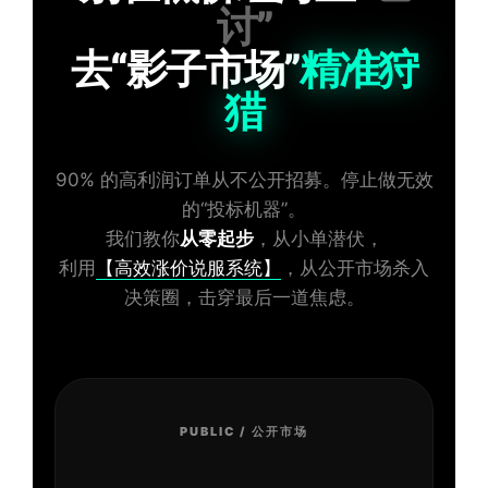
讨”
去
“影子市场”
精准狩
猎
90% 的高利润订单从不公开招募。停止做无效
的“投标机器”。
我们教你
从零起步
，从小单潜伏，
利用
【高效涨价说服系统】
，从公开市场杀入
决策圈，击穿最后一道焦虑。
PUBLIC / 公开市场