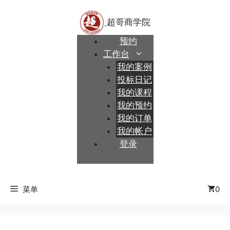
跳
至
内
预约
容
工作台
我的案例
投标日记
我的课程
我的预约
我的订单
我的帐户
登录
菜单
0