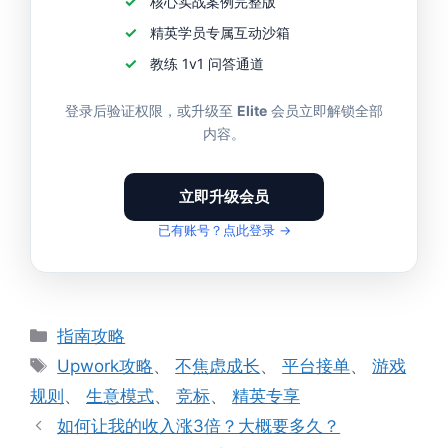
核心实战案例完整版
精英学员专属互动沙箱
教练 1v1 问答通道
登录后验证权限，或升级至
Elite
会员立即解锁全部
内容。
立即升级会员
已有账号？点此登录 →
分
指南攻略
类
标
Upwork攻略
、
不焦虑成长
、
平台接单
、
游戏
签
规则
、
生意模式
、
竞标
、
精英专享
如何让我的收入涨3倍？大概要多久？