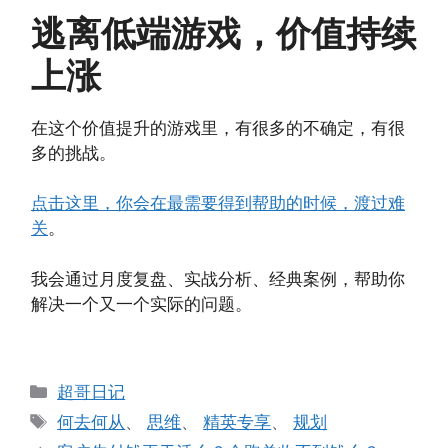
逃离低端游戏，价值持续
上涨
在这个价值提升的游戏里，有很多的不确定，有很
多的挑战。
点击这里，你会在最需要得到帮助的时候，渡过难
关
。
我会通过月度复盘、实战分析、经典案例，帮助你
解决一个又一个实际的问题。
分
超哥日记
类
标
何去何从
、
思维
、
精英专享
、
规划
签