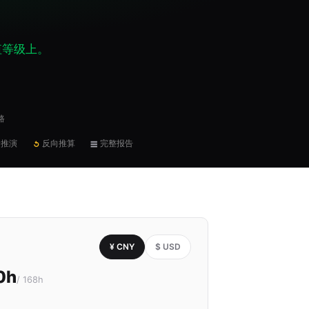
值等级上。
路
价推演
反向推算
完整报告
↺
☰
¥ CNY
$ USD
0h
/ 168h