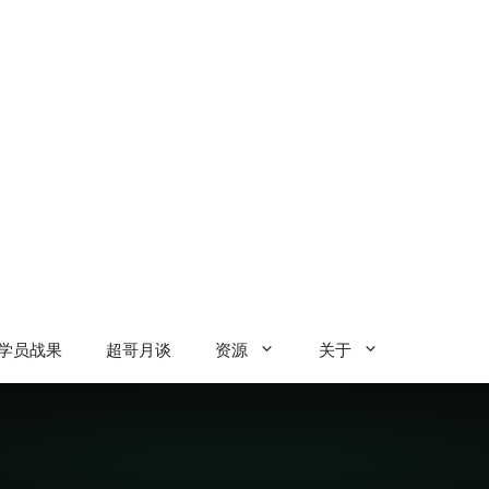
学员战果
超哥月谈
资源
关于