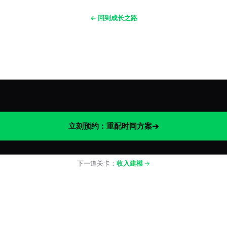
← 回到成长之路
立刻预约：重配时间方案
➔
下一道关卡：
收入建模
→