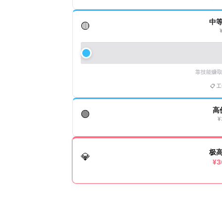
中
🟡
靠技能赚
📋 
高
🟢
¥
极
💎
¥3