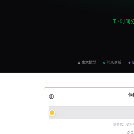
T · 
生意模型
约束诊断
⊞
⊕
↑
低
🔴
被替代、被外
📋 