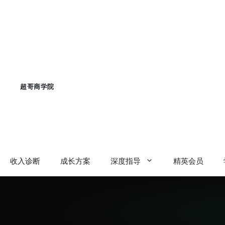
跳
至
内
容
收入诊断
成长方案
深度指导
精英会员