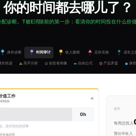
你的时间都去哪儿了？
时间分配诊断。T被E消除前的第一步：看清你的时间投在什么价
◆
●
■
▲
★
身价诊断
时间审计
收入建模
定价实验
成长之
V
T
E
L
S
成长轨迹
高手分析
创造者画像
自由公式
产品罗盘
身
△
⬡
∞
◎
◉
价值工作
▼
¥30/h
货币
每周总投入
包、该自动化的琐事
预估年收入
工作价值对照