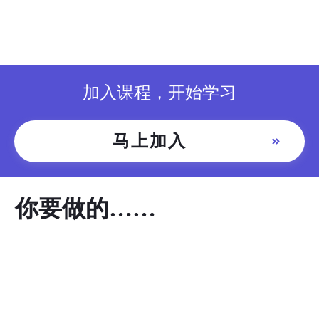
一对一的针对性指导、点评
提出你的问题，给你一对一的指导、点评
跟踪你的行动·复盘·调整循环
加入课程，开始学习
一对一指导
01
加入《快速成为采购专家》
马上加入
买单，加入课程
你要做的……
学习、行动
02
学习课程，针对你的实战需要，选择你需
要的场景进行模版的学习，并付诸实战运
用