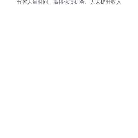
节省大量时间、赢得优质机会、大大提升收入
值沟通模版
场景实战沟通模版
详细解析
掌握有说服力的思维框架
拒绝复制粘贴、学会举一反三
保持竞争力，应对任何场景的实战沟通
1%的高手思维