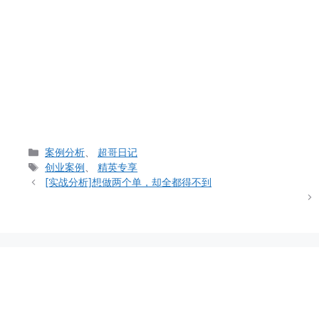
分
案例分析
、
超哥日记
类
标
创业案例
、
精英专享
签
[实战分析]想做两个单，却全都得不到