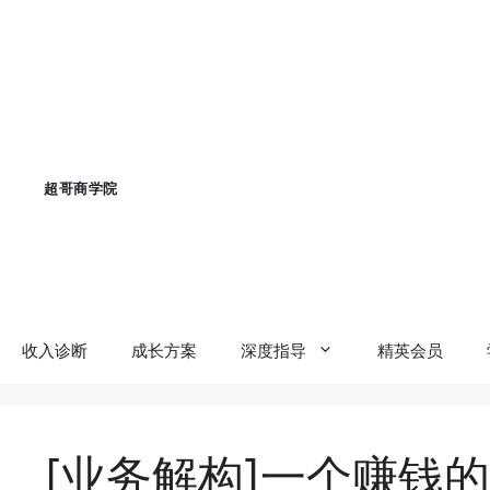
跳
至
内
容
收入诊断
成长方案
深度指导
精英会员
[业务解构]一个赚钱