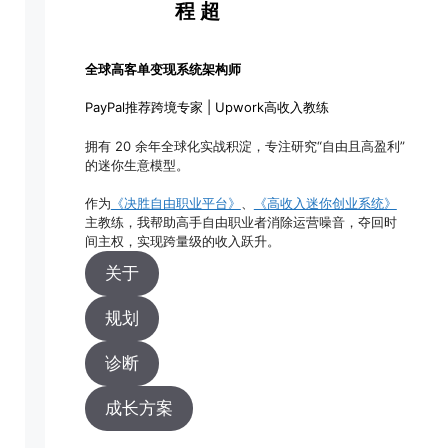
程 超
全球高客单变现系统架构师
PayPal推荐跨境专家 | Upwork高收入教练
拥有 20 余年全球化实战积淀，专注研究“自由且高盈利”
的迷你生意模型。
作为
《决胜自由职业平台》
、
《高收入迷你创业系统》
主教练，我帮助高手自由职业者消除运营噪音，夺回时
间主权，实现跨量级的收入跃升。
关于
规划
诊断
成长方案