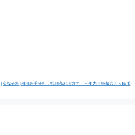
[实战分析]利用高手分析，找到高利润方向，三年内月赚超六万人民币