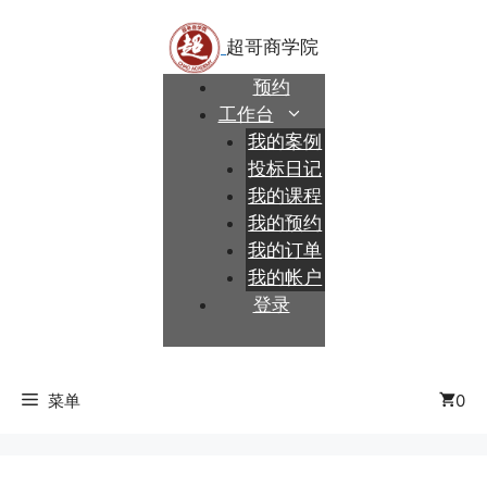
跳
至
内
预约
容
工作台
我的案例
投标日记
我的课程
我的预约
我的订单
我的帐户
登录
菜单
0