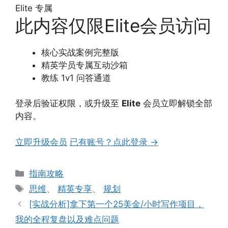
Elite 专属
此内容仅限Elite会员访问
核心实战案例完整版
精英学员专属互动沙箱
教练 1v1 问答通道
登录后验证权限，或升级至
Elite
会员立即解锁全部
内容。
立即升级会员
已有账号？点此登录 →
分
指南攻略
类
标
思维
、
精英专享
、
规划
签
[实战分析]拿下第一个25美金/小时写作项目，
我的全程复盘以及难点问题