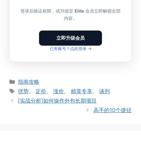
登录后验证权限，或升级至
Elite
会员立即解锁全部
内容。
立即升级会员
已有账号？点此登录 →
分
指南攻略
类
标
优势
、
定价
、
涨价
、
精英专享
、
谈判
签
[实战分析]如何操作外包长期项目
高手的10个捷径