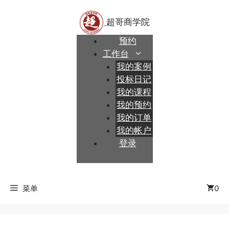
跳
至
内
预约
容
工作台
我的案例
投标日记
我的课程
我的预约
我的订单
我的帐户
登录
菜单
0