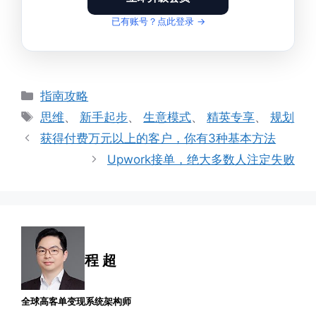
已有账号？点此登录 →
分
指南攻略
类
标
思维
、
新手起步
、
生意模式
、
精英专享
、
规划
签
获得付费万元以上的客户，你有3种基本方法
Upwork接单，绝大多数人注定失败
程 超
全球高客单变现系统架构师