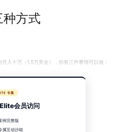
三种方式
）到月入十万（1.5万美金），你有三件事情可以做：
方式。
LITE 专属
lite会员访问
案例完整版
专属互动沙箱