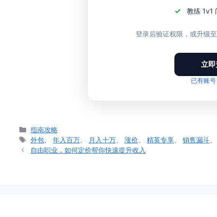
教练 1v
登录后验证权限，或升级
立即
已有账号
分
指南攻略
类
标
外包
、
年入百万
、
月入十万
、
涨价
、
精英专享
、
销售漏斗
签
自由职业，如何定价帮你快速提升收入