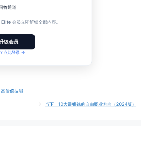
1 问答通道
至
Elite
会员立即解锁全部内容。
升级会员
？点此登录 →
、
高价值技能
当下，10大最赚钱的自由职业方向（2024版）